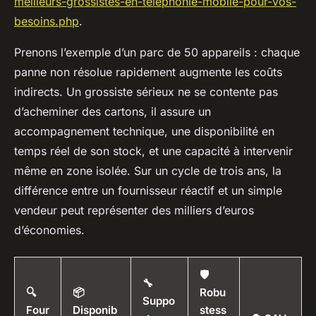
meilleurs-grossistes-en-telephonie-mobile-pour-vos-
besoins.php
.
Prenons l’exemple d’un parc de 50 appareils : chaque
panne non résolue rapidement augmente les coûts
indirects. Un grossiste sérieux ne se contente pas
d’acheminer des cartons, il assure un
accompagnement technique, une disponibilité en
temps réel de son stock, et une capacité à intervenir
même en zone isolée. Sur un cycle de trois ans, la
différence entre un fournisseur réactif et un simple
vendeur peut représenter des milliers d’euros
d’économies.
🛡️
🔧
🔍
📦
Robu
Suppo
Four
Disponib
stess