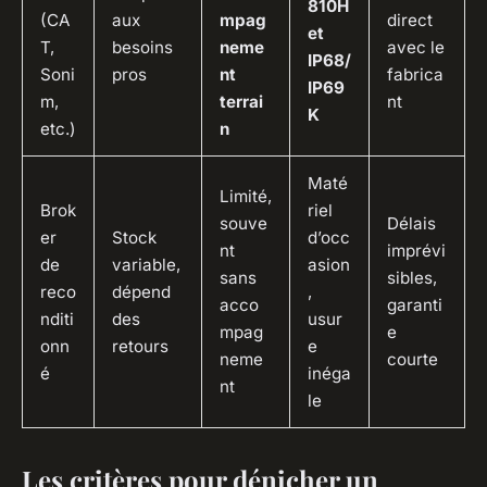
810H
(CA
aux
mpag
direct
et
T,
besoins
neme
avec le
IP68/
Soni
pros
nt
fabrica
IP69
m,
terrai
nt
K
etc.)
n
Maté
Limité,
Brok
riel
souve
Délais
er
Stock
d’occ
nt
imprévi
de
variable,
asion
sans
sibles,
reco
dépend
,
acco
garanti
nditi
des
usur
mpag
e
onn
retours
e
neme
courte
é
inéga
nt
le
Les critères pour dénicher un