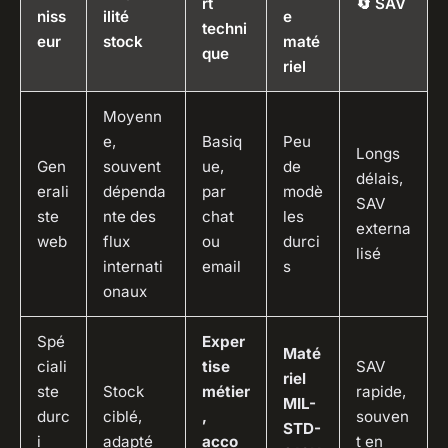
rt
🔄 SAV
niss
ilité
e
techni
eur
stock
maté
que
riel
Moyenn
e,
Basiq
Peu
Longs
Gen
souvent
ue,
de
délais,
erali
dépenda
par
modè
SAV
ste
nte des
chat
les
externa
web
flux
ou
durci
lisé
internati
email
s
onaux
Spé
Exper
Maté
ciali
tise
SAV
riel
ste
Stock
métier
rapide,
MIL-
durc
ciblé,
,
souven
STD-
i
adapté
acco
t en