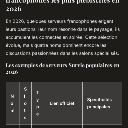
2026
En 2026, quelques serveurs francophones érigent
leurs bastions, leur nom résonne dans le paysage, ils
accumulent les connectés en soirée. Cette sélection
évolue, mais quatre noms dominent encore les
discussions passionnées dans les salons spécialisés.
Les exemples de serveurs Survie populaires en
2026
S
T
N
l
y
Spécificités
o
o
Lien officiel
p
principales
m
t
e
s