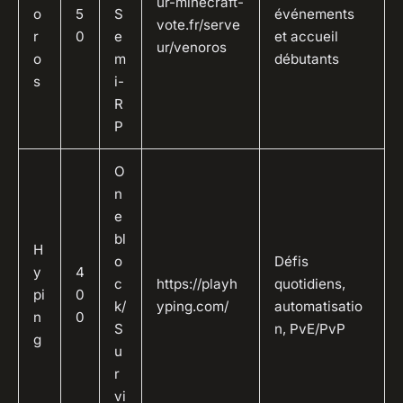
ur-minecraft-
o
5
S
événements
vote.fr/serve
r
0
e
et accueil
ur/venoros
o
m
débutants
s
i-
R
P
O
n
e
bl
H
o
Défis
y
4
c
https://playh
quotidiens,
pi
0
k/
yping.com/
automatisatio
n
0
S
n, PvE/PvP
g
u
r
vi