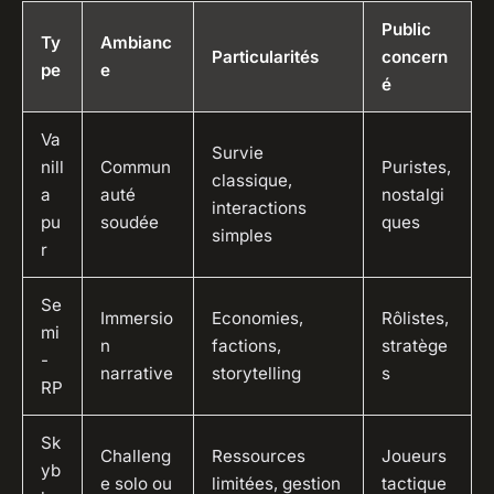
Public
Ty
Ambianc
Particularités
concern
pe
e
é
Va
Survie
nill
Commun
Puristes,
classique,
a
auté
nostalgi
interactions
pu
soudée
ques
simples
r
Se
Immersio
Economies,
Rôlistes,
mi
n
factions,
stratège
-
narrative
storytelling
s
RP
Sk
Challeng
Ressources
Joueurs
yb
e solo ou
limitées, gestion
tactique