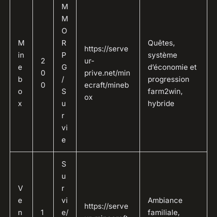
M
M
O
M
R
Quêtes,
https://serve
in
P
système
2
ur-
e
G
d’économie et
0
prive.net/min
b
/
progression
0
ecraft/mineb
o
S
farm2win,
ox
x
u
hybride
r
vi
e
S
u
V
r
e
vi
Ambiance
https://serve
n
1
e/
familiale,