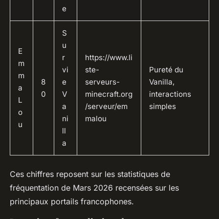
e
S
u
E
r
https://www.li
m
vi
ste-
Pureté du
m
8
e
serveurs-
Vanilla,
a
0
V
minecraft.org
interactions
L
a
/serveur/em
simples
o
ni
malou
u
ll
a
Ces chiffres reposent sur les statistiques de
fréquentation de Mars 2026 recensées sur les
principaux portails francophones.