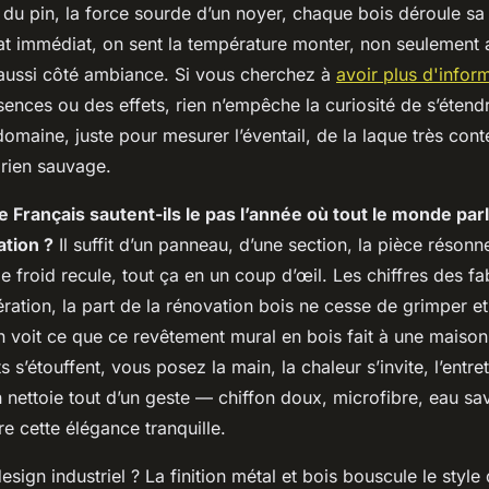
 du pin, la force sourde d’un noyer, chaque bois déroule sa
at immédiat, on sent la température monter, non seulement 
aussi côté ambiance. Si vous cherchez à
avoir plus d'infor
sences ou des effets, rien n’empêche la curiosité de s’étend
domaine, juste pour mesurer l’éventail, de la laque très con
n rien sauvage.
e Français sautent-ils le pas l’année où tout le monde pa
ation ?
Il suffit d’un panneau, d’une section, la pièce réson
le froid recule, tout ça en un coup d’œil. Les chiffres des fa
ration, la part de la rénovation bois ne cesse de grimper et
 voit ce que ce revêtement mural en bois fait à une maiso
uits s’étouffent, vous posez la main, la chaleur s’invite, l’entre
 nettoie tout d’un geste — chiffon doux, microfibre, eau sa
re cette élégance tranquille.
esign industriel ? La finition métal et bois bouscule le style