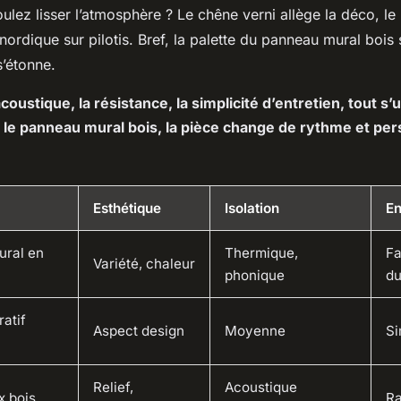
ulez lisser l’atmosphère ? Le chêne verni allège la déco, le 
nordique sur pilotis. Bref, la palette du panneau mural bois s
s’étonne.
acoustique, la résistance, la simplicité d’entretien, tout s’
le panneau mural bois, la pièce change de rythme et per
Esthétique
Isolation
En
ural en
Thermique,
Fa
Variété, chaleur
phonique
du
atif
Aspect design
Moyenne
Si
Relief,
Acoustique
x bois
Ra