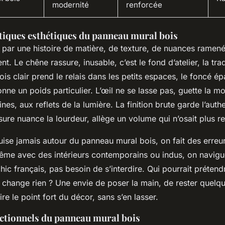
modernité
renforcée
stiques esthétiques du panneau mural bois
ar une histoire de matière, de texture, de nuances ramené
t. Le chêne rassure, inusable, c’est le fond d’atelier, la trad
ois clair prend le relais dans les petits espaces, le foncé épa
nne un poids particulier. L’œil ne se lasse pas, guette la mo
nes, aux reflets de la lumière. La finition brute garde l’authe
sure nuance la lourdeur, allège un volume qui n’osait plus re
ise jamais autour du panneau mural bois, on fait des erreur
ême avec des intérieurs contemporains ou indus, on navigu
ic français, pas besoin de s’interdire.
Qui pourrait prétend
e change rien ? Une envie de poser la main, de rester quel
re le point fort du décor, sans s’en lasser.
nctionnels du panneau mural bois