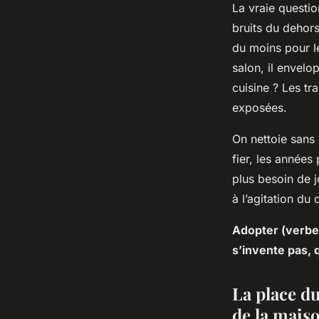
La vraie question
bruits du dehors,
du moins pour le
salon, il envelo
cuisine ? Les t
exposées.
On nettoie sans 
fier, les années
plus besoin de jo
à l’agitation du 
Adopter (verbe 
s’invente pas, 
La place d
de la mais