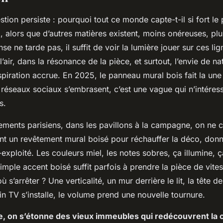
stion persiste : pourquoi tout ce monde capte-t-il si fort le 
 alors que d’autres matières existent, moins onéreuses, plus
e ne tarde pas, il suffit de voir la lumière jouer sur ces lign
’air, dans la résonance de la pièce, et surtout, l’envie de na
piration accrue. En 2025, le panneau mural bois fait la une
 réseaux sociaux s’embrasent, c’est une vague qui n’intéres
s.
ements parisiens, dans les pavillons à la campagne, on ne 
ent un revêtement mural boisé pour réchauffer la déco, don
xploité. Les couleurs miel, les notes sobres, ça illumine, 
imple accent boisé suffit parfois à prendre la pièce de vit
où s’arrêter ? Une verticalité, un mur derrière le lit, la tête d
in TV s’installe, le volume prend une nouvelle tournure.
le, on s’étonne des vieux immeubles qui redécouvrent la c