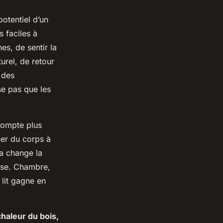
potentiel d’un
 faciles à
es, de sentir la
turel, de retour
 des
se pas que les
compte plus
ner du corps à
ça change la
esse. Chambre,
e lit gagne en
haleur du bois,