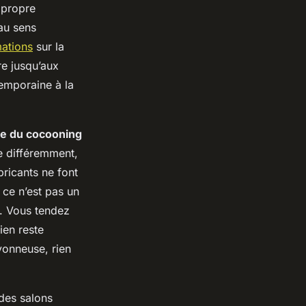
 propre
au sens
mations
sur la
re jusqu’aux
temporaine à la
rle du cocooning
ne différemment,
bricants ne font
 ce n’est pas un
n. Vous tendez
tien reste
vonneuse, rien
 des salons