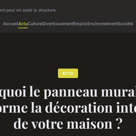
t pour en saisir la structure.
Accueil
Actu
Culture
Divertissement
Emploi
Environnement
Société
ACTU
quoi le panneau mural
orme la décoration int
de votre maison ?