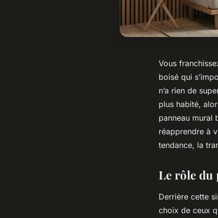
Vous franchissez
boisé qui s’impo
n’a rien de supe
plus habité, alo
panneau mural b
réapprendre à vi
tendance, la tra
Le rôle du
Derrière cette s
choix de ceux qu