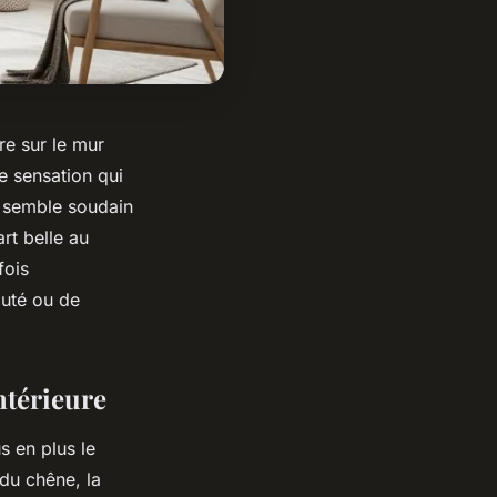
re sur le mur
e sensation qui
ce semble soudain
art belle au
fois
auté ou de
ntérieure
s en plus le
 du chêne, la