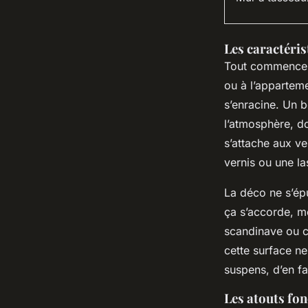
Les caractéri
Tout commence p
ou à l’appartemen
s’enracine. Un b
l’atmosphère, do
s’attache aux vei
vernis ou une la
La déco ne s’épu
ça s’accorde, m
scandinave ou ch
cette surface n
suspens, d’en fai
Les atouts fo