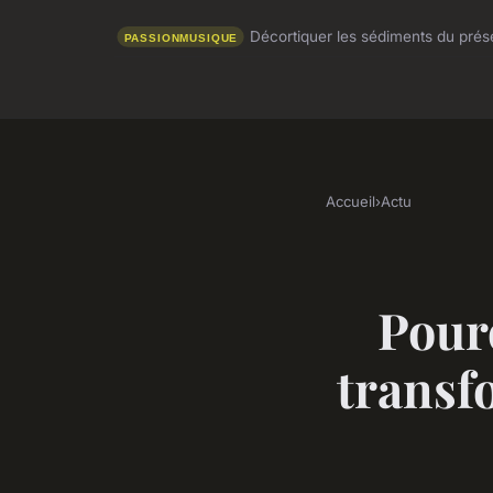
Décortiquer les sédiments du présen
Accueil
›
Actu
Pour
transf